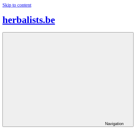
Skip to content
herbalists.be
Ontdek
nieuwe
wooninspiratie
voor
je
persoonlijke
stijl
Navigation