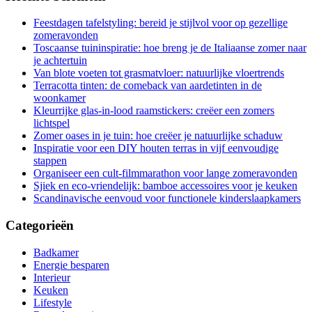
Feestdagen tafelstyling: bereid je stijlvol voor op gezellige
zomeravonden
Toscaanse tuininspiratie: hoe breng je de Italiaanse zomer naar
je achtertuin
Van blote voeten tot grasmatvloer: natuurlijke vloertrends
Terracotta tinten: de comeback van aardetinten in de
woonkamer
Kleurrijke glas-in-lood raamstickers: creëer een zomers
lichtspel
Zomer oases in je tuin: hoe creëer je natuurlijke schaduw
Inspiratie voor een DIY houten terras in vijf eenvoudige
stappen
Organiseer een cult-filmmarathon voor lange zomeravonden
Sjiek en eco-vriendelijk: bamboe accessoires voor je keuken
Scandinavische eenvoud voor functionele kinderslaapkamers
Categorieën
Badkamer
Energie besparen
Interieur
Keuken
Lifestyle