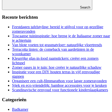
Search
Recente berichten
Feestdagen tafelstyling: bereid je stijlvol voor op gezellige
zomeravonden
Toscaanse tuininspiratie: hoe breng je de Italiaanse zomer naar
je achtertuin
Van blote voeten tot grasmatvloer: natuurlijke vloertrends
Terracotta tinten: de comeback van aardetinten in de
woonkamer
Kleurrijke glas-in-lood raamstickers: creëer een zomers
lichtspel
Zomer oases in je tuin: hoe creëer je natuurlijke schaduw
Inspiratie voor een DIY houten terras in vijf eenvoudige
stappen
Organiseer een cult-filmmarathon voor lange zomeravonden
Sjiek en eco-vriendelijk: bamboe accessoires voor je keuken
Scandinavische eenvoud voor functionele kinderslaapkamers
Categorieën
Badkamer