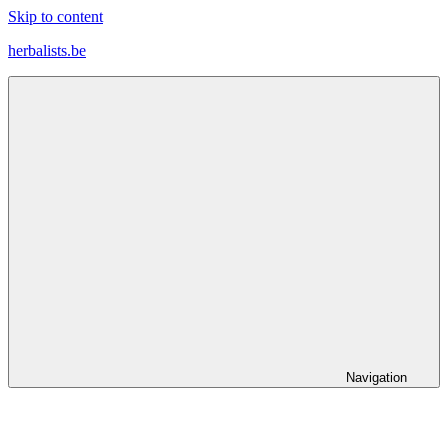
Skip to content
herbalists.be
Ontdek
nieuwe
wooninspiratie
voor
je
persoonlijke
stijl
Navigation