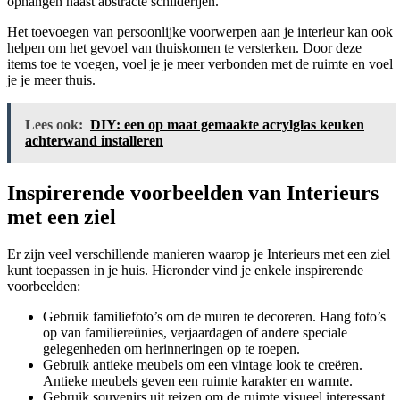
ophangen naast abstracte schilderijen.
Het toevoegen van persoonlijke voorwerpen aan je interieur kan ook
helpen om het gevoel van thuiskomen te versterken. Door deze
items toe te voegen, voel je je meer verbonden met de ruimte en voel
je je meer thuis.
Lees ook:
DIY: een op maat gemaakte acrylglas keuken
achterwand installeren
Inspirerende voorbeelden van Interieurs
met een ziel
Er zijn veel verschillende manieren waarop je Interieurs met een ziel
kunt toepassen in je huis. Hieronder vind je enkele inspirerende
voorbeelden:
Gebruik familiefoto’s om de muren te decoreren. Hang foto’s
op van familiereünies, verjaardagen of andere speciale
gelegenheden om herinneringen op te roepen.
Gebruik antieke meubels om een vintage look te creëren.
Antieke meubels geven een ruimte karakter en warmte.
Gebruik souvenirs uit reizen om de ruimte visueel interessant