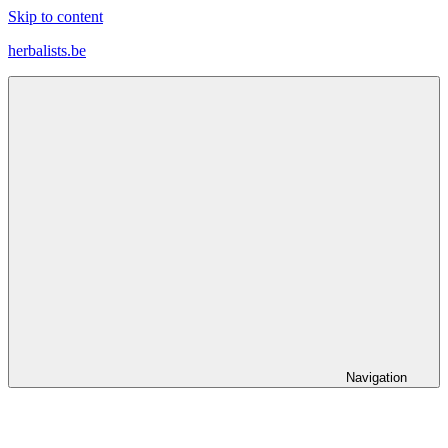
Skip to content
herbalists.be
Ontdek
nieuwe
wooninspiratie
voor
je
persoonlijke
stijl
Navigation