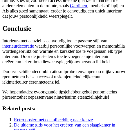
ruimte. Kies bijvoorbeeld accessoires die qua kleur matchen met
andere elementen in de ruimte, zoals
Gardinen
, meubels of tapijten.
Als alles goed samengaat, creëer je eenvoudig een uniek interieur
dat jouw persoonlijkheid weerspiegelt.
Conclusie
Interieurs met eenziel is eenvoudig toe te passene stijl van
interieurdecoratie
waarbij persoonlijke voorwerpen en memorabilia
wordengebruikt om warmte en karakter toe te voegenaan elk type
interieuir. Door de juisteitems toe te voegenaanje interieuir
creëerjeun iekeruimtediewee rspiegeltjouwpersoon lijkheid.
Doo rverschillendecombin atiesuitprobe renvanpersoo nlijkevoorwe
rpenmetmeu belsenaccessoi reskanjeuiteind elijkeenun
iekinterieuircr éerenmeteenz iel.
We hopendatdez evoorgaande tipsjehebbengehol penomjeteins
pirrerentothet oepassenvane ninterieuirm eteenzielinjehuis!
Related posts:
Retro poster met een afbeelding naar keuze
De ultieme gids voor het creëren van een slaapkamer in