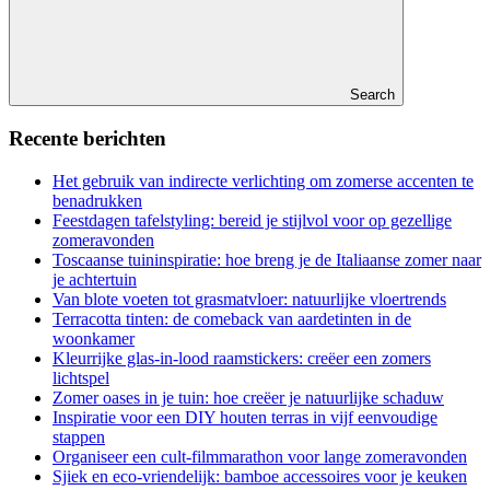
Search
Recente berichten
Het gebruik van indirecte verlichting om zomerse accenten te
benadrukken
Feestdagen tafelstyling: bereid je stijlvol voor op gezellige
zomeravonden
Toscaanse tuininspiratie: hoe breng je de Italiaanse zomer naar
je achtertuin
Van blote voeten tot grasmatvloer: natuurlijke vloertrends
Terracotta tinten: de comeback van aardetinten in de
woonkamer
Kleurrijke glas-in-lood raamstickers: creëer een zomers
lichtspel
Zomer oases in je tuin: hoe creëer je natuurlijke schaduw
Inspiratie voor een DIY houten terras in vijf eenvoudige
stappen
Organiseer een cult-filmmarathon voor lange zomeravonden
Sjiek en eco-vriendelijk: bamboe accessoires voor je keuken